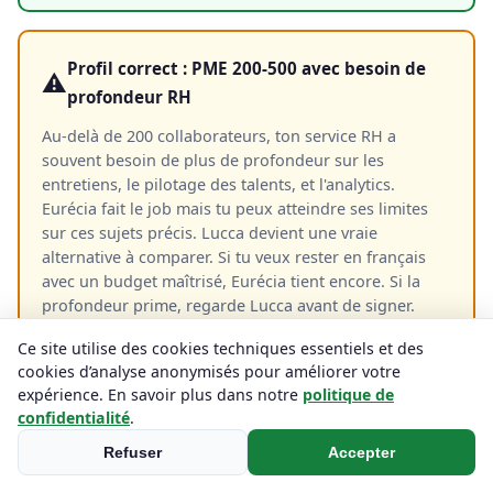
Profil correct : PME 200-500 avec besoin de
⚠️
profondeur RH
Au-delà de 200 collaborateurs, ton service RH a
souvent besoin de plus de profondeur sur les
entretiens, le pilotage des talents, et l'analytics.
Eurécia fait le job mais tu peux atteindre ses limites
sur ces sujets précis. Lucca devient une vraie
alternative à comparer. Si tu veux rester en français
avec un budget maîtrisé, Eurécia tient encore. Si la
profondeur prime, regarde Lucca avant de signer.
Eurécia convient, à comparer avec Lucca
Ce site utilise des cookies techniques essentiels et des
cookies d’analyse anonymisés pour améliorer votre
expérience. En savoir plus dans notre
politique de
confidentialité
.
Profil non adapté : groupe international ou
❌
Refuser
Accepter
TPE