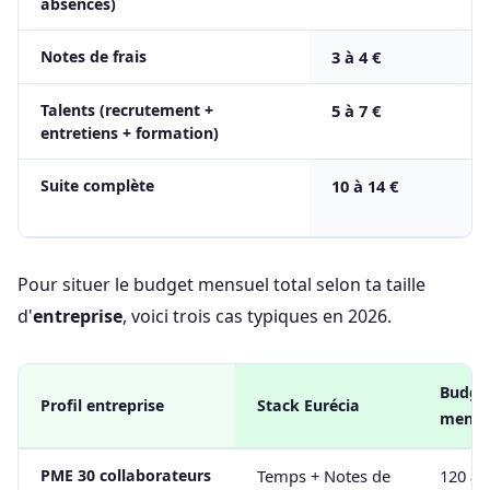
absences)
Notes de frais
3 à 4 €
Talents (recrutement +
5 à 7 €
entretiens + formation)
Suite complète
10 à 14 €
Pour situer le budget mensuel total selon ta taille
d'
entreprise
, voici trois cas typiques en 2026.
Budge
Profil entreprise
Stack Eurécia
mensu
PME 30 collaborateurs
Temps + Notes de
120 à 