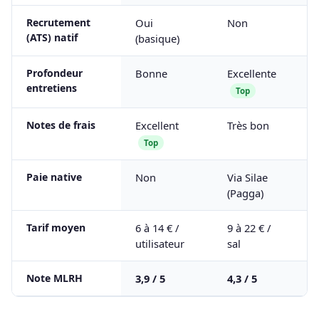
Recrutement
Oui
Non
O
(ATS) natif
(basique)
Profondeur
Bonne
Excellente
Co
entretiens
Top
Notes de frais
Excellent
Très bon
B
Top
Paie native
Non
Via Silae
Li
(Pagga)
F
Tarif moyen
6 à 14 € /
9 à 22 € /
5 
utilisateur
sal
sa
Note MLRH
3,9 / 5
4,3 / 5
4,