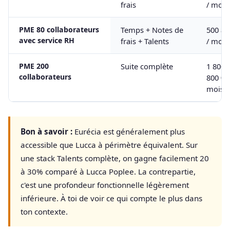
frais
/ mois
PME 80 collaborateurs
Temps + Notes de
500 à 
avec service RH
frais + Talents
/ mois
PME 200
Suite complète
1 800 
collaborateurs
800 € /
mois
Bon à savoir :
Eurécia est généralement plus
accessible que Lucca à périmètre équivalent. Sur
une stack Talents complète, on gagne facilement 20
à 30% comparé à Lucca Poplee. La contrepartie,
c'est une profondeur fonctionnelle légèrement
inférieure. À toi de voir ce qui compte le plus dans
ton contexte.