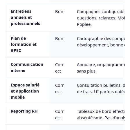
Entretiens
Bon
Campagnes configurables
annuels et
questions, relances. Moin
professionnels
Poplee.
Plan de
Bon
Cartographie des compéte
formation et
développement, bonne cou
GPEC
Communication
Corr
Annuaire, organigramme, 
interne
ect
sans plus.
Espace salarié
Corr
Consultation bulletins, d
et application
ect
de frais. UI parfois datée.
mobile
Reporting RH
Corr
Tableaux de bord effectifs,
ect
absentéisme. Pas d'analytic