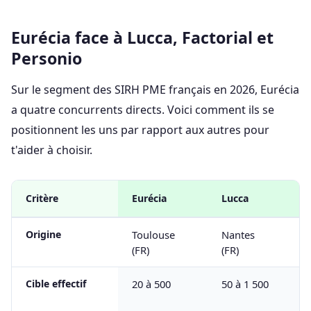
Eurécia face à Lucca, Factorial et
Personio
Sur le segment des SIRH PME français en 2026, Eurécia
a quatre concurrents directs. Voici comment ils se
positionnent les uns par rapport aux autres pour
t'aider à choisir.
Critère
Eurécia
Lucca
Fa
Origine
Toulouse
Nantes
B
(FR)
(FR)
e 
Cible effectif
20 à 500
50 à 1 500
20