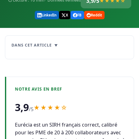
3,9/5
⏱ Lecture : 10 min
✅ Données vérifiées
★★★★☆
LinkedIn
X
FB
Reddit
DANS CET ARTICLE
NOTRE AVIS EN BREF
3,9
★★★★☆
/5
Eurécia est un SIRH français correct, calibré
pour les PME de 20 à 200 collaborateurs avec