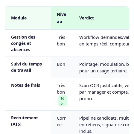
Nive
Module
Verdict
au
Gestion des
Très
Workflow demandes/valida
congés et
bon
en temps réel, compteurs 
absences
Suivi du temps
Bon
Pointage, modulation, bad
de travail
pour un usage tertiaire, mo
Notes de frais
Très
Scan OCR justificatifs, wo
bon
par manager et compta, in
propre.
To
p
Recrutement
Corr
Pipeline candidats, multidif
(ATS)
ect
entretiens, signature cont
inclus.