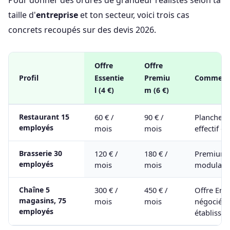
Pour donner des ordres de grandeur réalistes selon ta
taille d'
entreprise
et ton secteur, voici trois cas
concrets recoupés sur des devis 2026.
Offre
Offre
Profil
Essentie
Premiu
Comment
l (4 €)
m (6 €)
Restaurant 15
60 € /
90 € /
Plancher 4
employés
mois
mois
effectif d
Brasserie 30
120 € /
180 € /
Premium 
employés
mois
mois
modulati
Chaîne 5
300 € /
450 € /
Offre Ent
magasins, 75
mois
mois
négociée 
employés
établisse