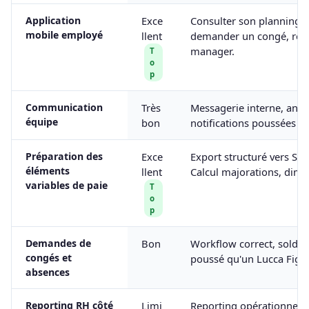
Application
Exce
Consulter son planning,
mobile employé
llent
demander un congé, rec
manager.
T
o
p
Communication
Très
Messagerie interne, anno
équipe
bon
notifications poussées su
Préparation des
Exce
Export structuré vers Sila
éléments
llent
Calcul majorations, diman
variables de paie
T
o
p
Demandes de
Bon
Workflow correct, soldes
congés et
poussé qu'un Lucca Figg
absences
Reporting RH côté
Limi
Reporting opérationnel c