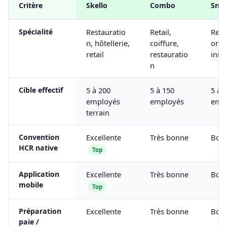
Critère
Skello
Combo
Snap
Spécialité
Restauratio
Retail,
Rest
n, hôtellerie,
coiffure,
on (
retail
restauratio
initia
n
Cible effectif
5 à 200
5 à 150
5 à 
employés
employés
emp
terrain
Convention
Excellente
Très bonne
Bon
HCR native
Top
Application
Excellente
Très bonne
Bon
mobile
Top
Préparation
Excellente
Très bonne
Bon
paie /