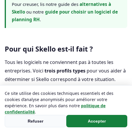
Pour creuser, lis notre guide des
alternatives à
Skello
ou notre
guide pour choisir un logiciel de
planning RH
.
Pour qui Skello est-il fait ?
Tous les logiciels ne conviennent pas à toutes les
entreprises. Voici
trois profils types
pour vous aider à
déterminer si Skello correspond à votre situation.
Skello est probablement fait pour toi si :
Ce site utilise des cookies techniques essentiels et des
cookies d’analyse anonymisés pour améliorer votre
expérience. En savoir plus dans notre
politique de
Tu pilotes un ou plusieurs
restaurants
, hôtels,
confidentialité
.
magasins, salons
Refuser
Accepter
Tes équipes ont des
plannings
variables, des