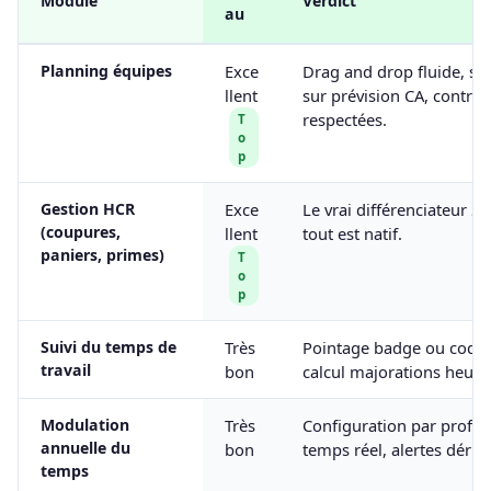
Module
Verdict
au
Planning équipes
Exce
Drag and drop fluide, su
llent
sur prévision CA, contra
respectées.
T
o
p
Gestion HCR
Exce
Le vrai différenciateur Sk
(coupures,
llent
tout est natif.
paniers, primes)
T
o
p
Suivi du temps de
Très
Pointage badge ou code, 
travail
bon
calcul majorations heur
Modulation
Très
Configuration par profil,
annuelle du
bon
temps réel, alertes dérive
temps