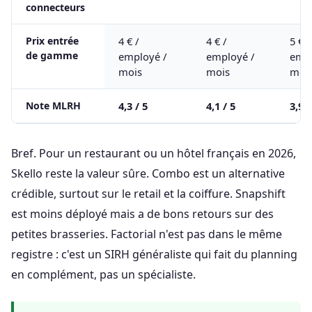
connecteurs
Prix entrée
4 € /
4 € /
5 € /
de gamme
employé /
employé /
empl
mois
mois
moi
Note MLRH
4,3 / 5
4,1 / 5
3,9 /
Bref. Pour un restaurant ou un hôtel français en 2026,
Skello reste la valeur sûre. Combo est un alternative
crédible, surtout sur le retail et la coiffure. Snapshift
est moins déployé mais a de bons retours sur des
petites brasseries. Factorial n'est pas dans le même
registre : c'est un SIRH généraliste qui fait du planning
en complément, pas un spécialiste.